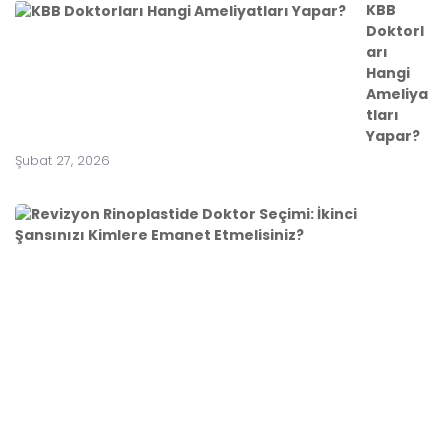
KBB
Doktorl
arı
Hangi
Ameliya
tları
Yapar?
Şubat 27, 2026
R
e
v
i
z
y
o
n
R
i
n
o