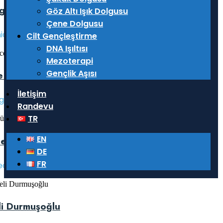
rgül Karaca
Göz Altı Işık Dolgusu
Çene Dolgusu
nic Manager
Cilt Gençleştirme
DNA Işıltısı
Mezoterapi
Gençlik Aşısı
 Yıldız
İletişim
gical Nurse
Randevu
TR
EN
lent Alakuş
DE
FR
ector
li Durmuşoğlu