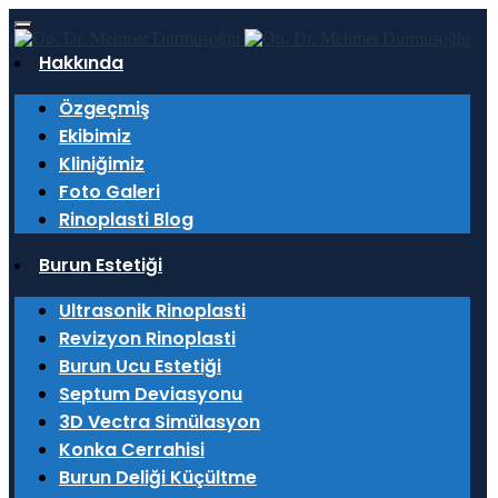
Hakkında
Özgeçmiş
Ekibimiz
Kliniğimiz
Ekibimiz
Foto Galeri
Rinoplasti Blog
Burun Estetiği
Ultrasonik Rinoplasti
Revizyon Rinoplasti
Burun Ucu Estetiği
Septum Deviasyonu
Ekibimiz
3D Vectra Simülasyon
Konka Cerrahisi
Yerel ve uluslararası hasta portföyüne sahip olan
Burun Deliği Küçültme
kliniğimizde;