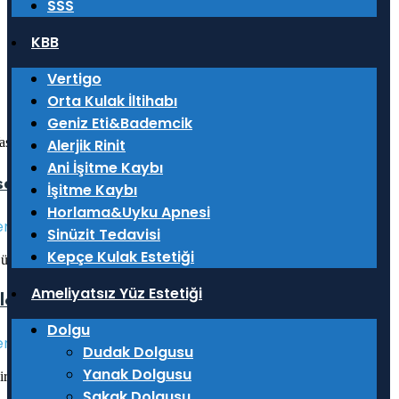
SSS
alanında uzman, yetenekli, dinamik, ve hastanın
KBB
ihtiyaçlarını önceleyen bir ekip olarak çalışmalarımızı
Vertigo
yürütmekteyiz.
Orta Kulak İltihabı
Geniz Eti&Bademcik
Alerjik Rinit
Ani İşitme Kaybı
semin Sema Borovalı
İşitme Kaybı
Horlama&Uyku Apnesi
ernational Patient Relations
Sinüzit Tedavisi
Kepçe Kulak Estetiği
Ameliyatsız Yüz Estetiği
lce Durmuşoğlu
Dolgu
ernational Patient Unit Coordinator
Dudak Dolgusu
Yanak Dolgusu
Şakak Dolgusu