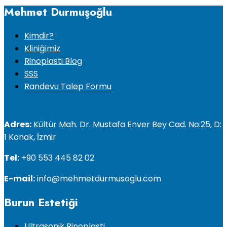
Mehmet Durmuşoğlu
Kimdir?
Kliniğimiz
Rinoplasti Blog
SSS
Randevu Talep Formu
Adres:
Kültür Mah. Dr. Mustafa Enver Bey Cad. No:25, D:
1 Konak, İzmir
Tel:
+90 553 445 82 02
E-mail:
info@mehmetdurmusoglu.com
Burun Estetiği
Ultrasonik Rinoplasti