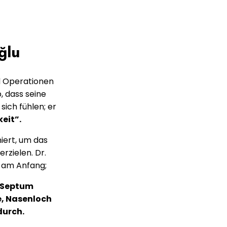
ğlu
nd Operationen
, dass seine
ich fühlen; er
eit”.
ert, um das
rzielen. Dr.
k am Anfang;
, Septum
, Nasenloch
durch.