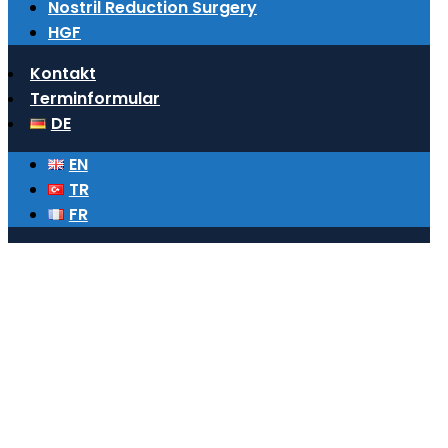
Nostril Reduction Surgery
HGF
Kontakt
Terminformular
DE
EN
TR
FR