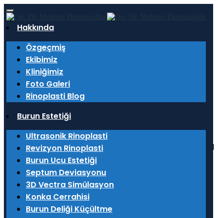
Hakkında
Özgeçmiş
Ekibimiz
Kliniğimiz
Cilt Gençleştirme
Foto Galeri
Rinoplasti Blog
Burun Estetiği
Ultrasonik Rinoplasti
Yaşama eklenen her yeni yaş insanın görünüş ve fiziksel
Revizyon Rinoplasti
özelliklerinde bazı değişiklikler meydana getirir.
Burun Ucu Estetiği
Özellikle yüzde-ciltte; kırışıklık, sarkma, leke gibi
Septum Deviasyonu
yaşlanma belirtileri ortaya çıkar. Bu değişiklikler yaşam
3D Vectra Simülasyon
döngüsünün bir sonucu olsa da kimi zaman insanlar bu
Konka Cerrahisi
görünüşlerinden rahatsız olurlar. Bu rahatsızlıkların
Burun Deliği Küçültme