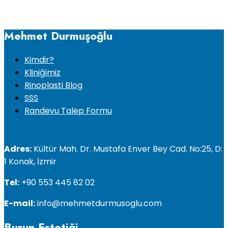
Mehmet Durmuşoğlu
Kimdir?
Kliniğimiz
Rinoplasti Blog
SSS
Randevu Talep Formu
Adres:
Kültür Mah. Dr. Mustafa Enver Bey Cad. No:25, D:
1 Konak, İzmir
Tel:
+90 553 445 82 02
E-mail:
info@mehmetdurmusoglu.com
Burun Estetiği