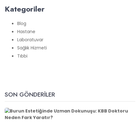
Kategoriler
Blog
Hastane
Laboratuvar
Sağlık Hizmeti
Tıbbi
SON GÖNDERILER
B
u
r
u
n