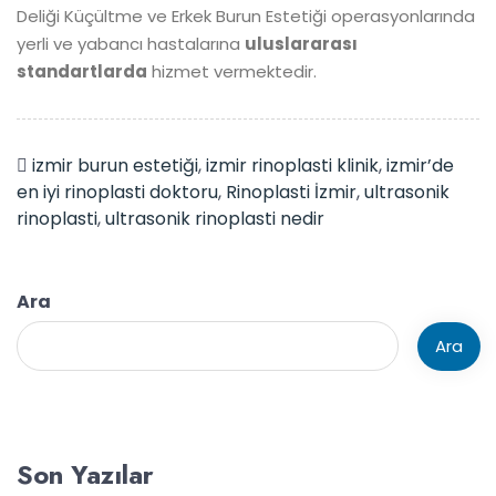
Deliği Küçültme ve Erkek Burun Estetiği operasyonlarında
yerli ve yabancı hastalarına
uluslararası
standartlarda
hizmet vermektedir.
izmir burun estetiği
,
izmir rinoplasti klinik
,
izmir’de
en iyi rinoplasti doktoru
,
Rinoplasti İzmir
,
ultrasonik
rinoplasti
,
ultrasonik rinoplasti nedir
Ara
Ara
Son Yazılar