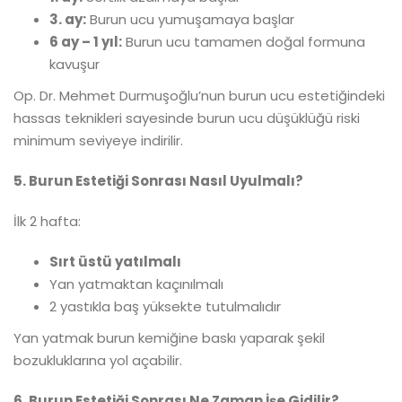
3. ay:
Burun ucu yumuşamaya başlar
6 ay – 1 yıl:
Burun ucu tamamen doğal formuna
kavuşur
Op. Dr. Mehmet Durmuşoğlu’nun burun ucu estetiğindeki
hassas teknikleri sayesinde burun ucu düşüklüğü riski
minimum seviyeye indirilir.
5. Burun Estetiği Sonrası Nasıl Uyulmalı?
İlk 2 hafta:
Sırt üstü yatılmalı
Yan yatmaktan kaçınılmalı
2 yastıkla baş yüksekte tutulmalıdır
Yan yatmak burun kemiğine baskı yaparak şekil
bozukluklarına yol açabilir.
6. Burun Estetiği Sonrası Ne Zaman İşe Gidilir?