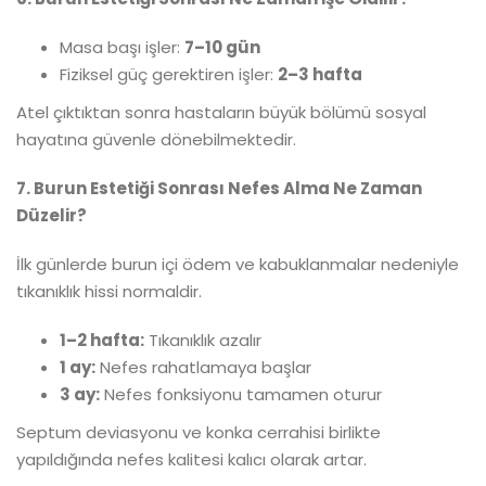
Masa başı işler:
7–10 gün
Fiziksel güç gerektiren işler:
2–3 hafta
Atel çıktıktan sonra hastaların büyük bölümü sosyal
hayatına güvenle dönebilmektedir.
7. Burun Estetiği Sonrası Nefes Alma Ne Zaman
Düzelir?
İlk günlerde burun içi ödem ve kabuklanmalar nedeniyle
tıkanıklık hissi normaldir.
1–2 hafta:
Tıkanıklık azalır
1 ay:
Nefes rahatlamaya başlar
3 ay:
Nefes fonksiyonu tamamen oturur
Septum deviasyonu ve konka cerrahisi birlikte
yapıldığında nefes kalitesi kalıcı olarak artar.