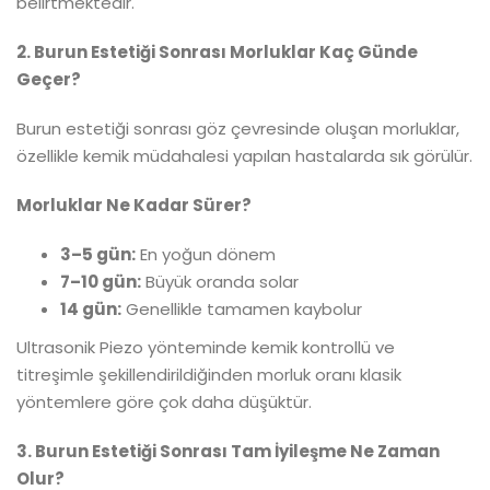
belirtmektedir.
2. Burun Estetiği Sonrası Morluklar Kaç Günde
Geçer?
Burun estetiği sonrası göz çevresinde oluşan morluklar,
özellikle kemik müdahalesi yapılan hastalarda sık görülür.
Morluklar Ne Kadar Sürer?
3–5 gün:
En yoğun dönem
7–10 gün:
Büyük oranda solar
14 gün:
Genellikle tamamen kaybolur
Ultrasonik Piezo yönteminde kemik kontrollü ve
titreşimle şekillendirildiğinden morluk oranı klasik
yöntemlere göre çok daha düşüktür.
3. Burun Estetiği Sonrası Tam İyileşme Ne Zaman
Olur?