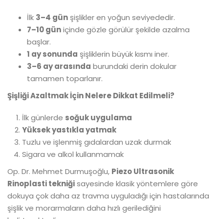
İlk
3–4 gün
şişlikler en yoğun seviyededir.
7–10 gün
içinde gözle görülür şekilde azalma
başlar.
1 ay sonunda
şişliklerin büyük kısmı iner.
3–6 ay arasında
burundaki derin dokular
tamamen toparlanır.
Şişliği Azaltmak İçin Nelere Dikkat Edilmeli?
İlk günlerde
soğuk uygulama
Yüksek yastıkla yatmak
Tuzlu ve işlenmiş gıdalardan uzak durmak
Sigara ve alkol kullanmamak
Op. Dr. Mehmet Durmuşoğlu,
Piezo Ultrasonik
Rinoplasti tekniği
sayesinde klasik yöntemlere göre
dokuya çok daha az travma uyguladığı için hastalarında
şişlik ve morarmaların daha hızlı gerilediğini