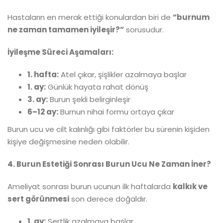
Hastaların en merak ettiği konulardan biri de
“burnum
ne zaman tamamen iyileşir?”
sorusudur.
İyileşme Süreci Aşamaları:
1. hafta:
Atel çıkar, şişlikler azalmaya başlar
1. ay:
Günlük hayata rahat dönüş
3. ay:
Burun şekli belirginleşir
6–12 ay:
Burnun nihai formu ortaya çıkar
Burun ucu ve cilt kalınlığı gibi faktörler bu sürenin kişiden
kişiye değişmesine neden olabilir.
4. Burun Estetiği Sonrası Burun Ucu Ne Zaman İner?
Ameliyat sonrası burun ucunun ilk haftalarda
kalkık ve
sert görünmesi
son derece doğaldır.
1. ay:
Sertlik azalmaya başlar