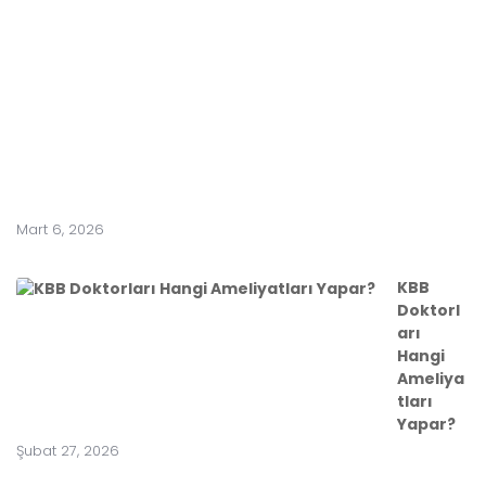
k
Y
a
r
a
t
ı
r
?
Mart 6, 2026
KBB
Doktorl
arı
Hangi
Ameliya
tları
Yapar?
Şubat 27, 2026