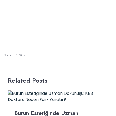
m
e
l
i
s
i
n
i
z
?
Şubat 14, 2026
Related Posts
Burun Estetiğinde Uzman