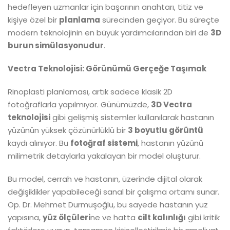
hedefleyen uzmanlar için başarının anahtarı, titiz ve
kişiye özel bir
planlama
sürecinden geçiyor. Bu süreçte
modern teknolojinin en büyük yardımcılarından biri de
3D
burun simülasyonudur
.
Vectra Teknolojisi: Görünümü Gerçeğe Taşımak
Rinoplasti planlaması, artık sadece klasik 2D
fotoğraflarla yapılmıyor. Günümüzde,
3D Vectra
teknolojisi
gibi gelişmiş sistemler kullanılarak hastanın
yüzünün yüksek çözünürlüklü bir
3 boyutlu görüntü
kaydı alınıyor. Bu
fotoğraf sistemi
, hastanın yüzünü
milimetrik detaylarla yakalayan bir model oluşturur.
Bu model, cerrah ve hastanın, üzerinde dijital olarak
değişiklikler yapabileceği sanal bir çalışma ortamı sunar.
Op. Dr. Mehmet Durmuşoğlu, bu sayede hastanın yüz
yapısına,
yüz ölçüleri
ne ve hatta
cilt kalınlığı
gibi kritik