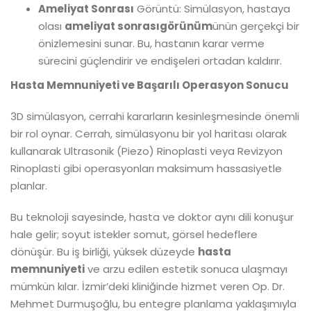
Ameliyat Sonrası
Görüntü: Simülasyon, hastaya
olası
ameliyat sonrası
görünüm
ünün gerçekçi bir
önizlemesini sunar. Bu, hastanın karar verme
sürecini güçlendirir ve endişeleri ortadan kaldırır.
Hasta Memnuniyeti ve Başarılı Operasyon Sonucu
3D simülasyon, cerrahi kararların kesinleşmesinde önemli
bir rol oynar. Cerrah, simülasyonu bir yol haritası olarak
kullanarak Ultrasonik (Piezo) Rinoplasti veya Revizyon
Rinoplasti gibi operasyonları maksimum hassasiyetle
planlar.
Bu teknoloji sayesinde, hasta ve doktor aynı dili konuşur
hale gelir; soyut istekler somut, görsel hedeflere
dönüşür. Bu iş birliği, yüksek düzeyde
hasta
memnuniyeti
ve arzu edilen estetik sonuca ulaşmayı
mümkün kılar. İzmir’deki kliniğinde hizmet veren Op. Dr.
Mehmet Durmuşoğlu, bu entegre planlama yaklaşımıyla