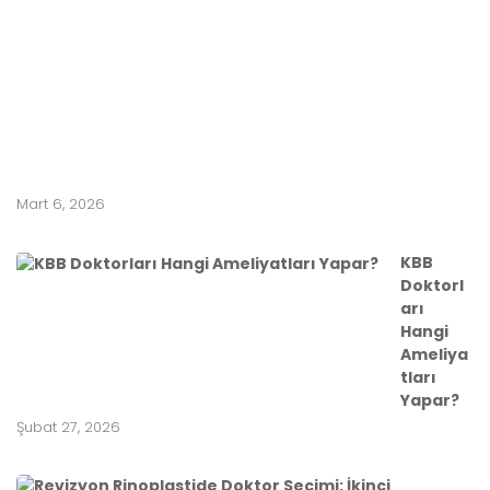
Y
a
r
a
t
ı
r
?
Mart 6, 2026
KBB
Doktorl
arı
Hangi
Ameliya
tları
Yapar?
Şubat 27, 2026
R