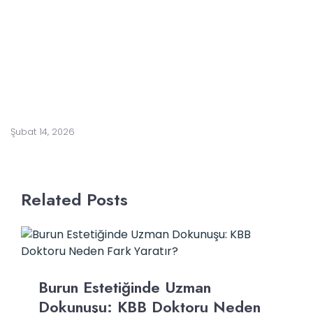
l
i
s
i
n
i
z
?
Şubat 14, 2026
Related Posts
Burun Estetiğinde Uzman
Dokunuşu: KBB Doktoru Neden