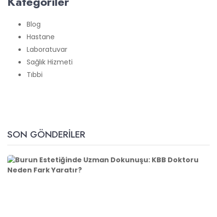
Kategoriler
Blog
Hastane
Laboratuvar
Sağlık Hizmeti
Tıbbi
SON GÖNDERILER
B
u
r
u
n
E