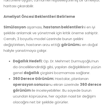
faktörlere uygun, tamamen kişiselleştirilmiş bir ameliyat
haritası çıkarabilir.
Ameliyat Öncesi Beklentileri Belirleme
Simülasyon
aşaması,
hastanın beklentileri
ni en iyi
şekilde anlamak ve yönetmek için kritik öneme sahiptir.
Cerrah, 3 boyutlu model üzerinde burun şeklini
değiştirirken, hastanın arzu ettiği
görünüm
ü en doğal
haliyle yansıtmaya çalışır.
Doğallık Hedefi:
Op. Dr. Mehmet Durmuşoğlu’nun
da önceliklendirdiği gibi, yapılan değişikliklerin yüzün
genel
doğallık
çizgisini bozmaması sağlanır.
360 Derece Görünüm:
Hastalar, planlanan
operasyon sonucu
nu ekran üzerinde
360 derece
görünüm
ile inceleyebilirler. Bu sayede burun
ucundan köprüsüne, her açıdan nasıl bir değişim
olacağını net bir şekilde görürler.