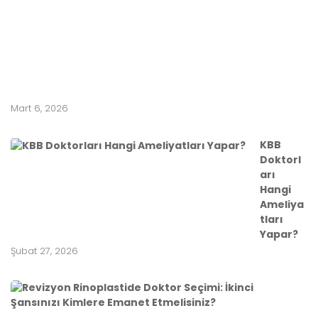
a
r
a
t
ı
r
?
Mart 6, 2026
KBB
Doktorl
arı
Hangi
Ameliya
tları
Yapar?
Şubat 27, 2026
R
e
v