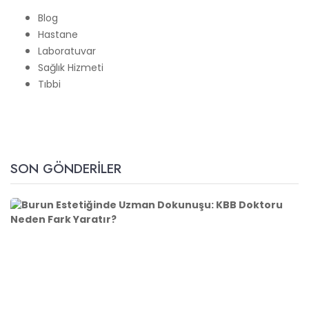
Blog
Hastane
Laboratuvar
Sağlık Hizmeti
Tıbbi
SON GÖNDERILER
B
u
r
u
n
E
s
t