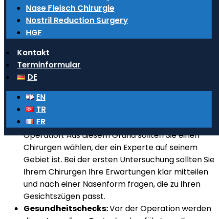
Dinge, die Sie vor einer Nasenkorrektur
Nase Fleisch Chirurgie
beachten sollten
Nostril Reduction Surgery
HGF
Es ist wichtig, sich auf die Operation vorzubereiten,
Kontakt
indem Sie Ihren Chirurgen vor der Nasenkorrektur
Terminformular
ausführlich konsultieren. Sie können vor der
DE
Nasenkorrektur die folgenden Schritte ausführen.
EN
Auswahl des richtigen Chirurgen und
TR
Untersuchung:
Die Erfahrung des Chirurgen
FR
spielt eine große Rolle für den Erfolg der
Operation. Aus diesem Grund sollten Sie einen
Chirurgen wählen, der ein Experte auf seinem
Gebiet ist. Bei der ersten Untersuchung sollten Sie
Ihrem Chirurgen Ihre Erwartungen klar mitteilen
und nach einer Nasenform fragen, die zu Ihren
Gesichtszügen passt.
Gesundheitschecks:
Vor der Operation werden