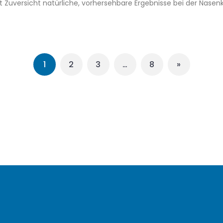
t Zuversicht natürliche, vorhersehbare Ergebnisse bei der Nasenko
1
2
3
…
8
»