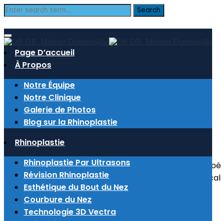
Blog
Page D’accueil
À Propos
décembre 15, 2022
Notre Équipe
Notre Clinique
Meryem Durukan
Galerie de Photos
Blog sur la Rhinoplastie
Rhinoplastie
Rhinoplastie Par Ultrasons
“En mars 2019, je l’ai trouvé sur Instagram et j’ai été o
Révision Rhinoplastie
savoir qui je devrais subir une intervention chirurgic
Esthétique du Bout du Nez
Courbure du Nez
Technologie 3D Vectra
Related Posts