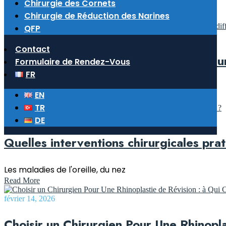
Chirurgie des Cornets
Chirurgie de Réduction des Narines
QFP
mars 6, 2026
Contact
L’expertise en rhinoplastie : pourquoi u
Formulaire de Rendez-Vous
FR
La rhinoplastie, ou chirurgie du nez,
EN
Read More
TR
février 27, 2026
DE
Quelles interventions chirurgicales pr
Les maladies de l'oreille, du nez
Read More
février 14, 2026
Choisir un Chirurgien Pour Une Rhinopl