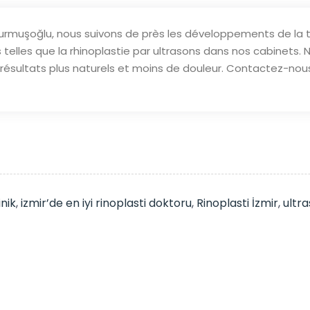
Durmuşoğlu, nous suivons de près les développements de la
elles que la rhinoplastie par ultrasons dans nos cabinets. 
résultats plus naturels et moins de douleur. Contactez-nous
inik
,
izmir’de en iyi rinoplasti doktoru
,
Rinoplasti İzmir
,
ultra