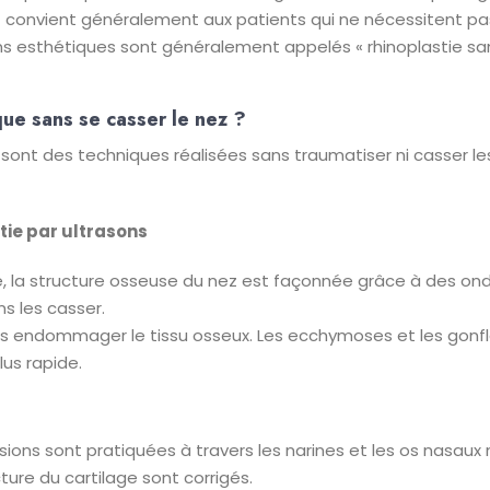
t convient généralement aux patients qui ne nécessitent pa
ons esthétiques sont généralement appelés « rhinoplastie sa
que sans se casser le nez ?
 sont des techniques réalisées sans traumatiser ni casser le
stie par ultrasons
que, la structure osseuse du nez est façonnée grâce à des on
ns les casser.
ns endommager le tissu osseux. Les ecchymoses et les gonf
lus rapide.
sions sont pratiquées à travers les narines et les os nasau
ture du cartilage sont corrigés.